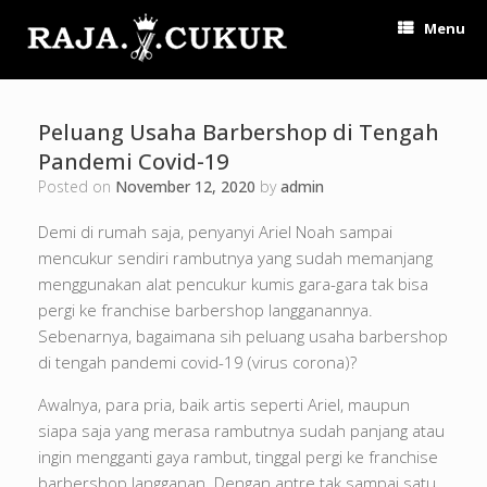
Menu
Peluang Usaha Barbershop di Tengah
Pandemi Covid-19
Posted on
November 12, 2020
by
admin
Demi di rumah saja, penyanyi Ariel Noah sampai
mencukur sendiri rambutnya yang sudah memanjang
menggunakan alat pencukur kumis gara-gara tak bisa
pergi ke franchise barbershop langganannya.
Sebenarnya, bagaimana sih peluang usaha barbershop
di tengah pandemi covid-19 (virus corona)?
Awalnya, para pria, baik artis seperti Ariel, maupun
siapa saja yang merasa rambutnya sudah panjang atau
ingin mengganti gaya rambut, tinggal pergi ke franchise
barbershop langganan. Dengan antre tak sampai satu