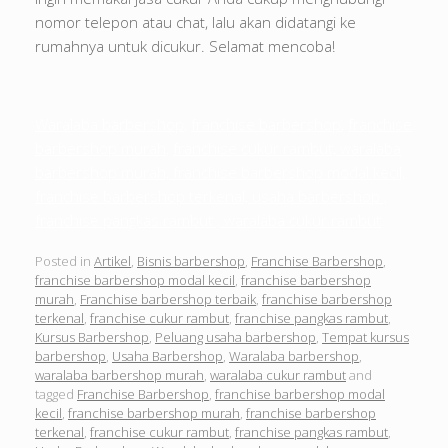
nomor telepon atau chat, lalu akan didatangi ke
rumahnya untuk dicukur. Selamat mencoba!
Waralaba barbershop
,
franchise barbershop
,
franchise
barbershop murah
,
franchise cukur rambut, waralaba
barbershop murah, franchise barbershop modal kecil,
franchise barbershop terkenal, usaha barbershop ,
franchise pangkas rambut , waralaba cukur rambut
Posted in
Artikel
,
Bisnis barbershop
,
Franchise Barbershop
,
franchise barbershop modal kecil
,
franchise barbershop
murah
,
Franchise barbershop terbaik
,
franchise barbershop
terkenal
,
franchise cukur rambut
,
franchise pangkas rambut
,
Kursus Barbershop
,
Peluang usaha barbershop
,
Tempat kursus
barbershop
,
Usaha Barbershop
,
Waralaba barbershop
,
waralaba barbershop murah
,
waralaba cukur rambut
and
tagged
Franchise Barbershop
,
franchise barbershop modal
kecil
,
franchise barbershop murah
,
franchise barbershop
terkenal
,
franchise cukur rambut
,
franchise pangkas rambut
,