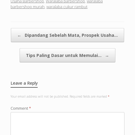
Usaha Barbershop
,
Waralaba barbershop
,
waralaba
barbershop murah
,
waralaba cukur rambut
.
Post navigation
←
Dipandang Sebelah Mata, Prospek Usaha…
Tips Paling Dasar untuk Memulai…
→
Leave a Reply
Your email address will not be published.
Required fields are marked
*
Comment
*