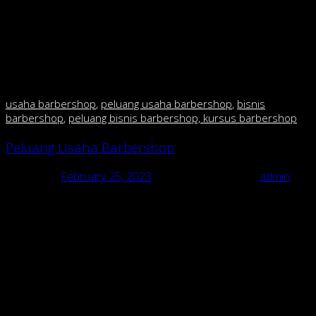
menjadi laris? Malah justru akan membuat konsumen
takut masuk karena membuat kesan menjadi mahal.
kecuali anda mau buka di mall fasilitas mewah dan harga
mahal tidak jadi masalah krn segmennya berbeda.tetapi
kalo anda mau buka di pinggir jalan,perhatikan daya beli
masyarakat sekitar.
usaha barbershop
,
peluang usaha barbershop
,
bisnis
barbershop
,
peluang bisnis barbershop, kursus barbershop
Peluang Usaha Barbershop
Posted on
February 25, 2023
February 25, 2023
by
admin
Peluang Usaha Barbershop
usaha barbershop, peluang usaha barbershop, bisnis barbershop,
peluang bisnis barbershop, kursus barbershop
Pusat Franchise & pelatihan barbershop/cukur di Indonesia
Peluang Usaha Barbershop “RAJA CUKUR BARBERSHOP dgn
135 cabang”.