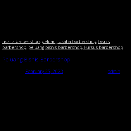
menjadi laris? Malah justru akan membuat konsumen
takut masuk karena membuat kesan menjadi mahal.
kecuali anda mau buka di mall fasilitas mewah dan harga
mahal tidak jadi masalah krn segmennya berbeda.tetapi
kalo anda mau buka di pinggir jalan,perhatikan daya beli
masyarakat sekitar.
usaha barbershop
,
peluang usaha barbershop
,
bisnis
barbershop
,
peluang bisnis barbershop, kursus barbershop
Peluang Bisnis Barbershop
Posted on
February 25, 2023
February 25, 2023
by
admin
Peluang Bisnis Barbershop
usaha barbershop, peluang usaha barbershop, bisnis barbershop,
peluang bisnis barbershop, kursus barbershop
Pusat Franchise & pelatihan barbershop/cukur di Indonesia
Peluang Bisnis Barbershop “RAJA CUKUR BARBERSHOP dgn 135
cabang”.