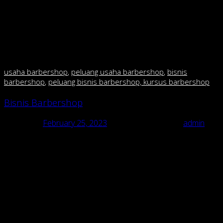
menjadi laris? Malah justru akan membuat konsumen
takut masuk karena membuat kesan menjadi mahal.
kecuali anda mau buka di mall fasilitas mewah dan harga
mahal tidak jadi masalah krn segmennya berbeda.tetapi
kalo anda mau buka di pinggir jalan,perhatikan daya beli
masyarakat sekitar.
usaha barbershop
,
peluang usaha barbershop
,
bisnis
barbershop
,
peluang bisnis barbershop, kursus barbershop
Bisnis Barbershop
Posted on
February 25, 2023
February 25, 2023
by
admin
Bisnis Barbershop
usaha barbershop, peluang usaha barbershop, bisnis barbershop,
peluang bisnis barbershop, kursus barbershop
Pusat Franchise & pelatihan barbershop/cukur di Indonesia
Bisnis Barbershop “RAJA CUKUR BARBERSHOP dgn 135
cabang”.