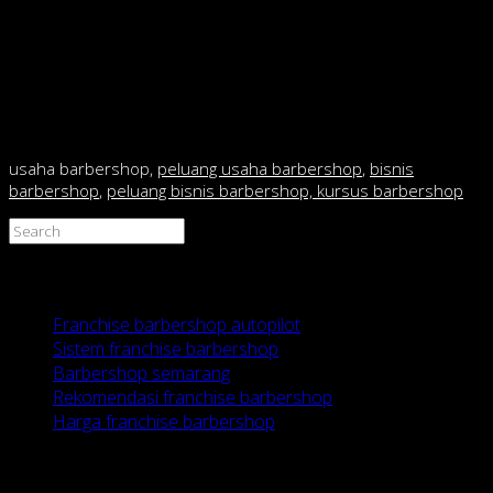
menjadi laris? Malah justru akan membuat konsumen
takut masuk karena membuat kesan menjadi mahal.
kecuali anda mau buka di mall fasilitas mewah dan harga
mahal tidak jadi masalah krn segmennya berbeda.tetapi
kalo anda mau buka di pinggir jalan,perhatikan daya beli
masyarakat sekitar.
usaha barbershop,
peluang usaha barbershop
,
bisnis
barbershop
,
peluang bisnis barbershop, kursus barbershop
Recent Posts
Franchise barbershop autopilot
Sistem franchise barbershop
Barbershop semarang
Rekomendasi franchise barbershop
Harga franchise barbershop
HUBUNGI KAMI