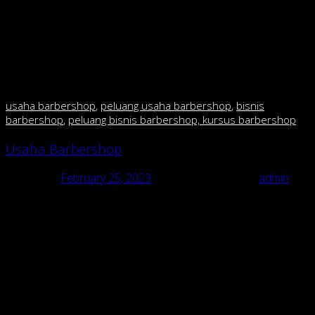
menjadi laris? Malah justru akan membuat konsumen
takut masuk karena membuat kesan menjadi mahal.
kecuali anda mau buka di mall fasilitas mewah dan harga
mahal tidak jadi masalah krn segmennya berbeda.tetapi
kalo anda mau buka di pinggir jalan,perhatikan daya beli
masyarakat sekitar.
usaha barbershop
,
peluang usaha barbershop
,
bi
snis
barbershop
,
peluang bisnis barbershop, kursus barbershop
Usaha Barbershop
Posted on
February 25, 2023
February 25, 2023
by
admin
Usaha Barbershop
usaha barbershop, peluang usaha barbershop, bisnis barbershop,
peluang bisnis barbershop, kursus barbershop
Pusat Franchise & pelatihan barbershop/cukur di
Indonesia Usaha Barbershop “RAJA CUKUR BARBERSHOP dgn
135 cabang”.