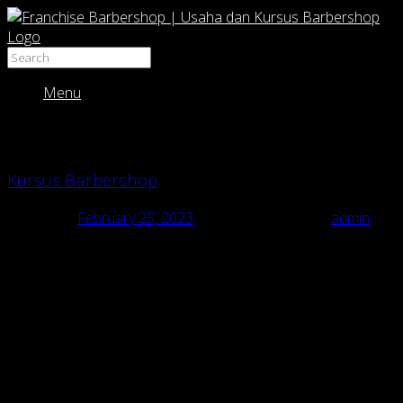
Menu
Monthly Archives:
February 2023
Kursus Barbershop
Posted on
February 25, 2023
February 25, 2023
by
admin
Kursus Barbershop
usaha barbershop, peluang usaha barbershop, bisnis barbershop,
peluang bisnis barbershop, kursus barbershop
Pusat Franchise & pelatihan barbershop/cukur di Indonesia
Kursus Barbershop “RAJA CUKUR BARBERSHOP dgn 135
cabang”.