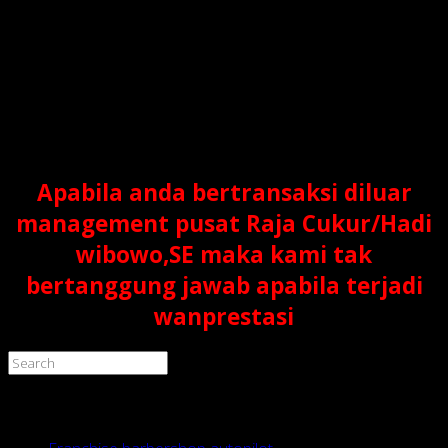
segera mengirim peralatan lengkap, SOP, dan SDM/tukang
cukur yg terlatih sesuai standar raja cukur. maka gerai raja
cukur anda siap beroperasi. kami akan melakukan
pendampingan secara terus menerus.
***Memang sengaja kami tak mengadakan survey
karena nantinya akan menambah biaya dan membebani
anda. tapi bila anda menginginkan survey maka anda
harus menyiapkan biaya tambahan untuk survey.
Apabila anda bertransaksi diluar
management pusat Raja Cukur/Hadi
wibowo,SE maka kami tak
bertanggung jawab apabila terjadi
wanprestasi
Recent Posts