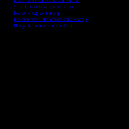
Franchise barbershop autopilot
Sistem franchise barbershop
Barbershop semarang
Rekomendasi franchise barbershop
Harga franchise barbershop
HUBUNGI KAMI
RAJA CUKUR
BARBERSHOP
Alamat :
Jl.
Papandayan No.28
Candi Baru -
Semarang
Call / SMS :
081.2283.0798
WhatsApp :