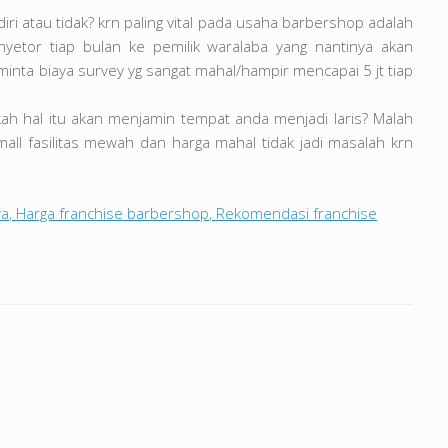
ri atau tidak? krn paling vital pada usaha barbershop adalah
yetor tiap bulan ke pemilik waralaba yang nantinya akan
nta biaya survey yg sangat mahal/hampir mencapai 5 jt tiap
kah hal itu akan menjamin tempat anda menjadi laris? Malah
l fasilitas mewah dan harga mahal tidak jadi masalah krn
ya
,
Harga franchise barbershop
,
Rekomendasi franchise