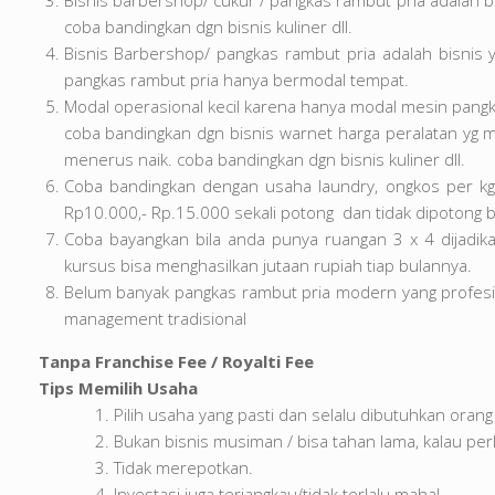
Bisnis barbershop/ cukur / pangkas rambut pria adalah b
coba bandingkan dgn bisnis kuliner dll.
Bisnis Barbershop/ pangkas rambut pria adalah bisnis 
pangkas rambut pria hanya bermodal tempat.
Modal operasional kecil karena hanya modal mesin pangka
coba bandingkan dgn bisnis warnet harga peralatan yg mah
menerus naik. coba bandingkan dgn bisnis kuliner dll.
Coba bandingkan dengan usaha laundry, ongkos per kg R
Rp10.000,- Rp.15.000 sekali potong dan tidak dipotong bi
Coba bayangkan bila anda punya ruangan 3 x 4 dijadik
kursus bisa menghasilkan jutaan rupiah tiap bulannya.
Belum banyak pangkas rambut pria modern yang profesi
management tradisional
Tanpa Franchise Fee / Royalti Fee
Tips Memilih Usaha
Pilih usaha yang pasti dan selalu dibutuhkan oran
Bukan bisnis musiman / bisa tahan lama, kalau perl
Tidak merepotkan.
Investasi juga terjangkau/tidak terlalu mahal.