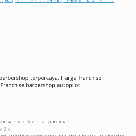
ya
,
Harga franchise barbershop
,
Rekomendasi franchise
e barbershop terpercaya, Harga franchise
Franchise barbershop autopilot
anusia dan bukan bisnis musiman.
a 2 x.