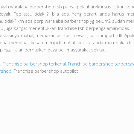
apakah waralaba barbershop tsb punya pelatihan/kursus cukur sendi
alti Fee atau tidak ?. bila ada, Yang berarti anda harus men
u tidak? krn ada bbrp waralaba barbershop yg belum2 sudah memi
b, itu juga sangat menentukkan franchise tsb berpengalaman/tidak.
tasinya mahal, memakai fasilitas mewah, kursi import, dll. Apa
a membuat kesan menjadi mahal. kecuali anda mau buka di mal
nggir jalan,perhatikan daya beli masyarakat sekitar.
s
,
Franchise barbershop terkenal
,
Franchise barbershop terperca
ershop
,
Franchise barbershop autopilot