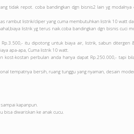
yang tidak repot. coba bandingkan dgn bisnis2 lain yg modalnya
s rambut listrik/cliper yang cuma membutuhkan listrik 10 watt dan
al,biaya listrik yg terus naik.coba bandingkan dgn bisnis cuci mo
p.3.500,- itu dipotong untuk biaya air, listrik, sabun diterg
aya apa-apa, Cuma listrik 10 watt.
an kost-kostan perbulan anda hanya dapat Rp.250.000,- tapi bi
onal tempatnya bersih, ruang tunggu yang nyaman, desain mod
g sampai kapanpun.
u bisa diwariskan ke anak cucu.