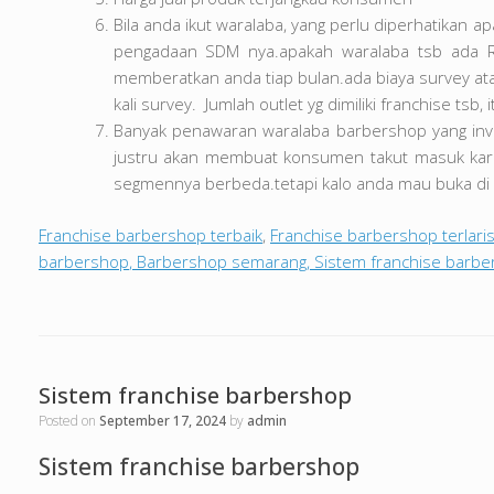
Bila anda ikut waralaba, yang perlu diperhatikan 
pengadaan SDM nya.apakah waralaba tsb ada Roy
memberatkan anda tiap bulan.ada biaya survey ata
kali survey. Jumlah outlet yg dimiliki franchise ts
Banyak penawaran waralaba barbershop yang inves
justru akan membuat konsumen takut masuk karen
segmennya berbeda.tetapi kalo anda mau buka di pi
Franchise barbershop terbaik
,
Franchise barbershop terlari
barbershop
,
Barbershop semarang
,
Sistem franchise barb
Sistem franchise barbershop
Posted on
September 17, 2024
by
admin
Sistem franchise barbershop