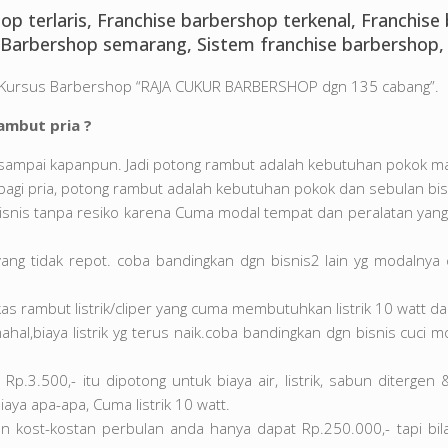
op terlaris, Franchise barbershop terkenal, Franchis
Barbershop semarang, Sistem franchise barbershop, 
ia Kursus Barbershop “RAJA CUKUR BARBERSHOP dgn 135 cabang”.
ambut pria ?
sampai kapanpun. Jadi potong rambut adalah kebutuhan pokok m
 bagi pria, potong rambut adalah kebutuhan pokok dan sebulan bis
isnis tanpa resiko karena Cuma modal tempat dan peralatan yang t
yang tidak repot. coba bandingkan dgn bisnis2 lain yg modalnya
s rambut listrik/cliper yang cuma membutuhkan listrik 10 watt dan
al,biaya listrik yg terus naik.coba bandingkan dgn bisnis cuci mo
p.3.500,- itu dipotong untuk biaya air, listrik, sabun diterg
aya apa-apa, Cuma listrik 10 watt.
an kost-kostan perbulan anda hanya dapat Rp.250.000,- tapi bi