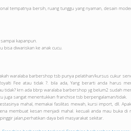
onal tempatnya bersih, ruang tunggu yang nyaman, desain mod
g sampai kapanpun.
u bisa diwariskan ke anak cucu.
apakah waralaba barbershop tsb punya pelatihan/kursus cukur sendi
alti Fee atau tidak ?. bila ada, Yang berarti anda harus men
u tidak? krn ada bbrp waralaba barbershop yg belum2 sudah memi
b, itu juga sangat menentukkan franchise tsb berpengalaman/tidak.
tasinya mahal, memakai fasilitas mewah, kursi import, dll. Apa
a membuat kesan menjadi mahal. kecuali anda mau buka di mal
nggir jalan,perhatikan daya beli masyarakat sekitar.