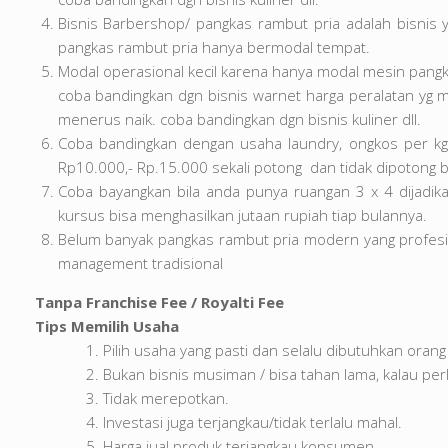
Bisnis Barbershop/ pangkas rambut pria adalah bisnis 
pangkas rambut pria hanya bermodal tempat.
Modal operasional kecil karena hanya modal mesin pangka
coba bandingkan dgn bisnis warnet harga peralatan yg mah
menerus naik. coba bandingkan dgn bisnis kuliner dll.
Coba bandingkan dengan usaha laundry, ongkos per kg R
Rp10.000,- Rp.15.000 sekali potong dan tidak dipotong bi
Coba bayangkan bila anda punya ruangan 3 x 4 dijadik
kursus bisa menghasilkan jutaan rupiah tiap bulannya.
Belum banyak pangkas rambut pria modern yang profesi
management tradisional
Tanpa Franchise Fee / Royalti Fee
Tips Memilih Usaha
Pilih usaha yang pasti dan selalu dibutuhkan oran
Bukan bisnis musiman / bisa tahan lama, kalau perl
Tidak merepotkan.
Investasi juga terjangkau/tidak terlalu mahal.
Harga jual produk terjangkau konsumen