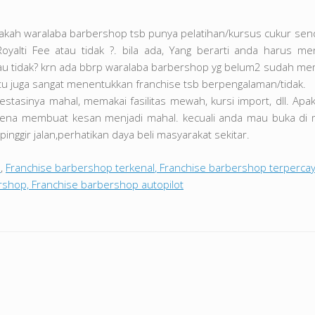
apakah waralaba barbershop tsb punya pelatihan/kursus cukur sendi
alti Fee atau tidak ?. bila ada, Yang berarti anda harus men
u tidak? krn ada bbrp waralaba barbershop yg belum2 sudah memi
b, itu juga sangat menentukkan franchise tsb berpengalaman/tidak.
tasinya mahal, memakai fasilitas mewah, kursi import, dll. Apa
a membuat kesan menjadi mahal. kecuali anda mau buka di mal
nggir jalan,perhatikan daya beli masyarakat sekitar.
s
,
Franchise barbershop terkenal
,
Franchise barbershop terperca
rshop, Franchise barbershop autopilot