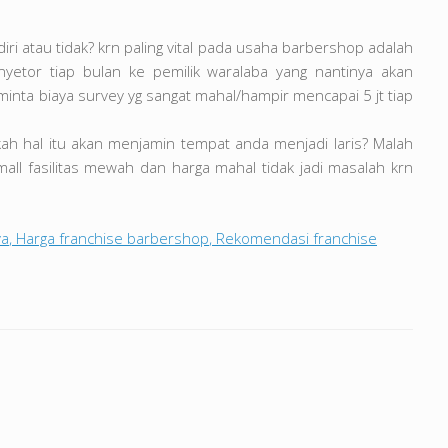
ri atau tidak? krn paling vital pada usaha barbershop adalah
yetor tiap bulan ke pemilik waralaba yang nantinya akan
nta biaya survey yg sangat mahal/hampir mencapai 5 jt tiap
kah hal itu akan menjamin tempat anda menjadi laris? Malah
l fasilitas mewah dan harga mahal tidak jadi masalah krn
ya
,
Harga franchise barbershop
,
Rekomendasi franchise