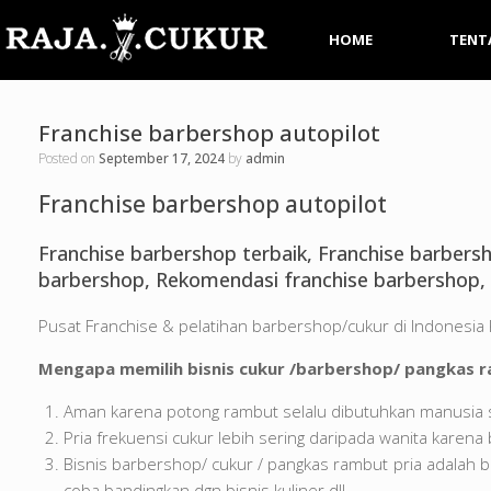
HOME
TENT
Franchise barbershop autopilot
Posted on
September 17, 2024
by
admin
Franchise barbershop autopilot
Franchise barbershop terbaik, Franchise barbersh
barbershop, Rekomendasi franchise barbershop, 
Pusat Franchise & pelatihan barbershop/cukur di Indones
Mengapa memilih bisnis cukur /barbershop/ pangkas r
Aman karena potong rambut selalu dibutuhkan manusia 
Pria frekuensi cukur lebih sering daripada wanita karena
Bisnis barbershop/ cukur / pangkas rambut pria adalah b
coba bandingkan dgn bisnis kuliner dll.