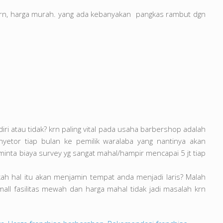
ern, harga murah. yang ada kebanyakan pangkas rambut dgn
ri atau tidak? krn paling vital pada usaha barbershop adalah
yetor tiap bulan ke pemilik waralaba yang nantinya akan
nta biaya survey yg sangat mahal/hampir mencapai 5 jt tiap
kah hal itu akan menjamin tempat anda menjadi laris? Malah
l fasilitas mewah dan harga mahal tidak jadi masalah krn