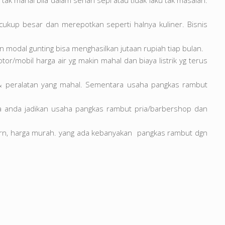
ak mahal bila dalam sehari sepi atau tidak laku tak masalah.
 cukup besar dan merepotkan seperti halnya kuliner. Bisnis
 modal gunting bisa menghasilkan jutaan rupiah tiap bulan.
tor/mobil harga air yg makin mahal dan biaya listrik yg terus
en & peralatan yang mahal. Sementara usaha pangkas rambut
la anda jadikan usaha pangkas rambut pria/barbershop dan
ern, harga murah. yang ada kebanyakan pangkas rambut dgn