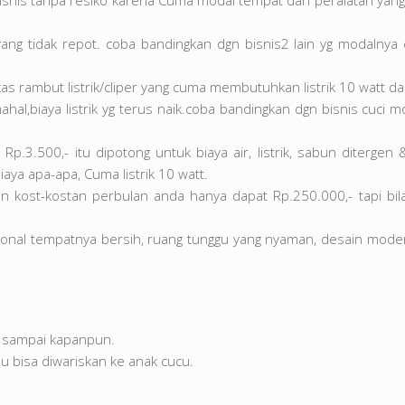
isnis tanpa resiko karena Cuma modal tempat dan peralatan yang t
yang tidak repot. coba bandingkan dgn bisnis2 lain yg modalnya
s rambut listrik/cliper yang cuma membutuhkan listrik 10 watt dan
al,biaya listrik yg terus naik.coba bandingkan dgn bisnis cuci mo
p.3.500,- itu dipotong untuk biaya air, listrik, sabun diterg
aya apa-apa, Cuma listrik 10 watt.
an kost-kostan perbulan anda hanya dapat Rp.250.000,- tapi bi
onal tempatnya bersih, ruang tunggu yang nyaman, desain mod
g sampai kapanpun.
u bisa diwariskan ke anak cucu.