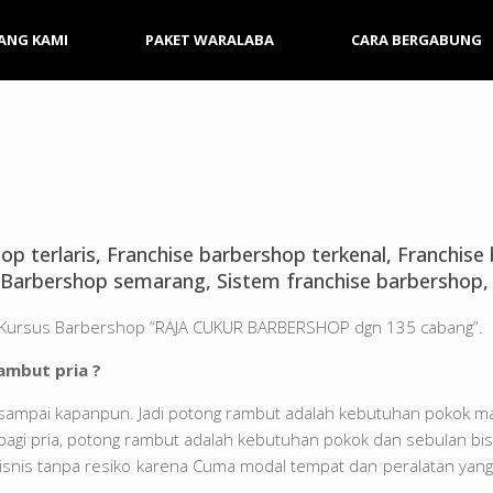
ANG KAMI
PAKET WARALABA
CARA BERGABUNG
op terlaris, Franchise barbershop terkenal, Franchis
Barbershop semarang, Sistem franchise barbershop, 
ia Kursus Barbershop “RAJA CUKUR BARBERSHOP dgn 135 cabang”.
ambut pria ?
sampai kapanpun. Jadi potong rambut adalah kebutuhan pokok m
 bagi pria, potong rambut adalah kebutuhan pokok dan sebulan bis
isnis tanpa resiko karena Cuma modal tempat dan peralatan yang t