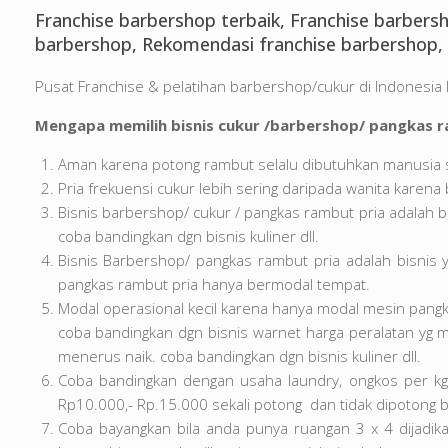
Franchise barbershop terbaik, Franchise barbersh
barbershop, Rekomendasi franchise barbershop, 
Pusat Franchise & pelatihan barbershop/cukur di Indones
Mengapa memilih bisnis cukur /barbershop/ pangkas r
Aman karena potong rambut selalu dibutuhkan manusia 
Pria frekuensi cukur lebih sering daripada wanita karena
Bisnis barbershop/ cukur / pangkas rambut pria adalah b
coba bandingkan dgn bisnis kuliner dll.
Bisnis Barbershop/ pangkas rambut pria adalah bisnis 
pangkas rambut pria hanya bermodal tempat.
Modal operasional kecil karena hanya modal mesin pangka
coba bandingkan dgn bisnis warnet harga peralatan yg mah
menerus naik. coba bandingkan dgn bisnis kuliner dll.
Coba bandingkan dengan usaha laundry, ongkos per kg R
Rp10.000,- Rp.15.000 sekali potong dan tidak dipotong bi
Coba bayangkan bila anda punya ruangan 3 x 4 dijadik