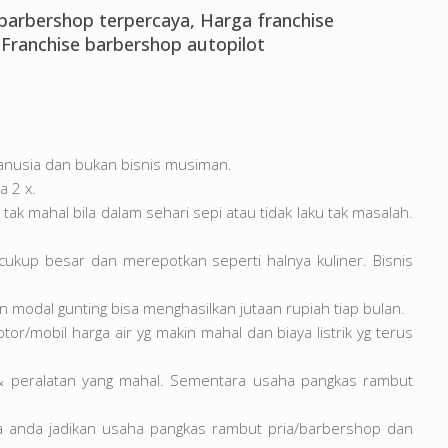
e barbershop terpercaya, Harga franchise
Franchise barbershop autopilot
anusia dan bukan bisnis musiman.
a 2 x.
ak mahal bila dalam sehari sepi atau tidak laku tak masalah.
 cukup besar dan merepotkan seperti halnya kuliner. Bisnis
 modal gunting bisa menghasilkan jutaan rupiah tiap bulan.
tor/mobil harga air yg makin mahal dan biaya listrik yg terus
en & peralatan yang mahal. Sementara usaha pangkas rambut
la anda jadikan usaha pangkas rambut pria/barbershop dan