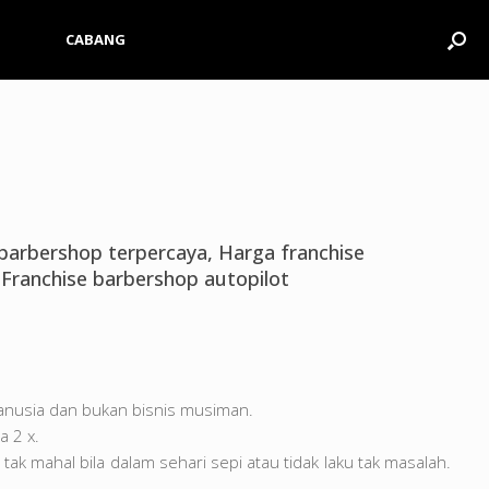
CABANG
e barbershop terpercaya, Harga franchise
Franchise barbershop autopilot
anusia dan bukan bisnis musiman.
a 2 x.
ak mahal bila dalam sehari sepi atau tidak laku tak masalah.