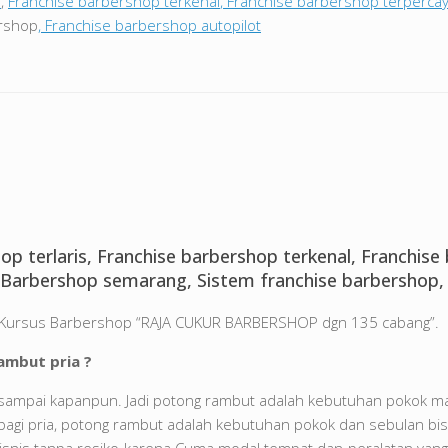
s
,
Franchise barbershop terkenal
,
Franchise barbershop terperca
ershop
, Franchise barbershop autopilot
op terlaris, Franchise barbershop terkenal, Franchis
Barbershop semarang, Sistem franchise barbershop, 
ia Kursus Barbershop “RAJA CUKUR BARBERSHOP dgn 135 cabang”.
ambut pria ?
sampai kapanpun. Jadi potong rambut adalah kebutuhan pokok m
 bagi pria, potong rambut adalah kebutuhan pokok dan sebulan bis