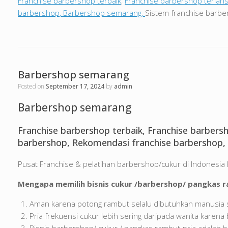
Franchise barbershop terbaik
,
Franchise barbershop terlari
barbershop
,
Barbershop semarang
,
Sistem franchise barb
Barbershop semarang
Posted on
September 17, 2024
by
admin
Barbershop semarang
Franchise barbershop terbaik, Franchise barbersh
barbershop, Rekomendasi franchise barbershop, 
Pusat Franchise & pelatihan barbershop/cukur di Indones
Mengapa memilih bisnis cukur /barbershop/ pangkas r
Aman karena potong rambut selalu dibutuhkan manusia 
Pria frekuensi cukur lebih sering daripada wanita karena