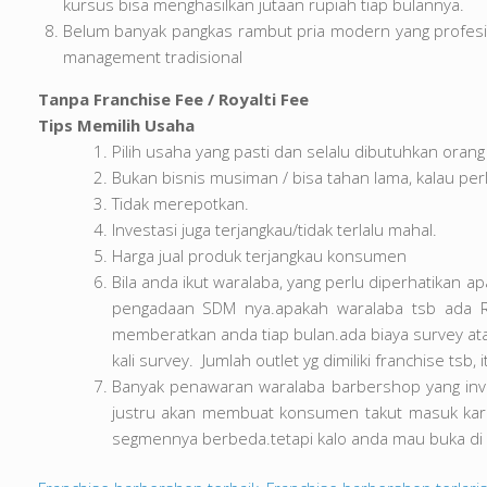
kursus bisa menghasilkan jutaan rupiah tiap bulannya.
Belum banyak pangkas rambut pria modern yang profesi
management tradisional
Tanpa Franchise Fee / Royalti Fee
Tips Memilih Usaha
Pilih usaha yang pasti dan selalu dibutuhkan oran
Bukan bisnis musiman / bisa tahan lama, kalau perl
Tidak merepotkan.
Investasi juga terjangkau/tidak terlalu mahal.
Harga jual produk terjangkau konsumen
Bila anda ikut waralaba, yang perlu diperhatikan 
pengadaan SDM nya.apakah waralaba tsb ada Roy
memberatkan anda tiap bulan.ada biaya survey ata
kali survey. Jumlah outlet yg dimiliki franchise ts
Banyak penawaran waralaba barbershop yang inves
justru akan membuat konsumen takut masuk karen
segmennya berbeda.tetapi kalo anda mau buka di pi