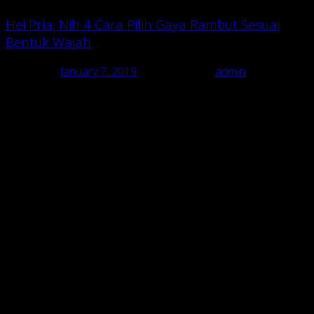
Hei Pria, Nih 4 Cara Pilih Gaya Rambut Sesuai
Bentuk Wajah
Posted on
January 7, 2019
July 13, 2020
by
admin
Rambut merupakan satu faktor penting yang menunjang
penampilan seorang pria. Jika ditata dengan baik, rambut dapat
meningkatkan style kamu secara drastis. Namun sebaliknya, jika
tidak ditata dengan baik dan menggunakan gaya rambut yang
tidak sesuai, rambut dapat menurunkan style kamu.
1. Kenali bentuk wajah kamu.
Secara umum, bentuk wajah seseorang dibagi menjadi empat.
Ada bulat, oval, kotak, dan segitiga (Heart shape). Satu dari
bentuk ini adalah bentuk wajah kamu. Jadi, yang manakah
bentuk wajah kamu?
2. Pilihlah gaya rambut kamu.