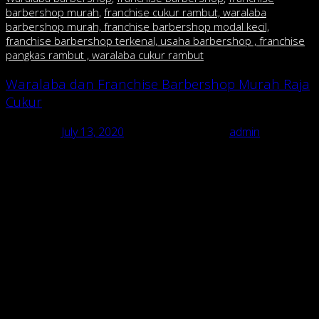
barbershop murah
,
franchise cukur rambut, waralaba
barbershop murah, franchise barbershop modal kecil,
franchise barbershop terkenal, usaha barbershop , franchise
pangkas rambut , waralaba cukur rambut
Waralaba dan Franchise Barbershop Murah Raja
Cukur
Posted on
July 13, 2020
October 24, 2020
by
admin
Waralaba barbershop
atau
Franchise Barbershop
Murah
Raja cukur merupakan bisnis Waralaba yang cukup
menjanjikan. Seiring dengan berkembangnya waktu,
barbershop telah menjadi suatu kebutuhan. Dahulu, lebih
banyak yang mengenal tukang cukur atau potong rambut,
karena barbershop belum terlalu berkembang. Kini
barbershop telah menjamur di berbagai penjuru kota. Dengan
tempat yang keren dan settingan ruangan yang barbershop
banget. Waralaba dan franchise barbershop raja cukur,
menawarkan bisnis
franchise cukur rambut
yang tak lekang
oleh waktu. Semakin lama, akan semakin berkembang.