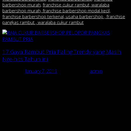
barbershop murah
,
franchise cukur rambut, waralaba
barbershop murah, franchise barbershop modal kecil,
franchise barbershop terkenal, usaha barbershop , franchise
pangkas rambut , waralaba cukur rambut
17 Gaya Rambut Pria Paling Trendy yang Masih
Nge-hits Tahun ini
Posted on
January 7, 2019
July 13, 2020
by
admin
Tahun 2017 lalu diwarnai dengan berbagai tren baru, salah
satunya adalah gaya rambut. Sejak awal 2017, banyak yang
mulai memperbarui diri dengan berbagai gaya baru.
Dari situ terlihat tren yang bakal berjalan selama setahun ke
depan. Bahkan, gaya-gaya tersebut masih bisa diandalkan
tahun ini. Apa saja sih tren gaya rambut di tahun 2017 ini? Dan
style apa yang masih bisa dipakai tahun 2018 ini? Kita simak, ya.