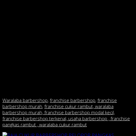
Dagang jamu , sampai jadi makelarpun pernah dijalaninya tapi
semuanya gagal, maka Pak Hadi berpikir usaha apa ya, yang
minim resiko. Ternyata pilihan bisnis Pak Hadi tepat.
Karena pangkas rambut pria selalu dibutuhkan tapi belum ada
yang menggarap secara professional.motto Raja Cukur yaitu
“kualitas barbershop tapi harga kaki lima” makanya Raja Cukur
diminati masyarakat di sekitar . Rata-rata yang gabung dengan
kami 5-6 bulan sudah balik modal. Kilah Pak Hadi, ketika Pak
Hadi ditanya apakah Dia pernah menjadi Tukang cukur. Sambil
ketawa dia jawab belum pernah karena saya hanya mengurusi
managemennya. kalau tukang cukur punya usaha pangkas
rambut pria/ barbershop itu sudah biasa dan biasanya itu
management tradisional, Jawab pak ha
di
Waralaba barbershop
,
franchise barbershop
,
franchise
barbershop murah
,
franchise cukur rambut, waralaba
barbershop murah, franchise barbershop modal kecil,
franchise barbershop terkenal, usaha barbershop , franchise
pangkas rambut , waralaba cukur rambut