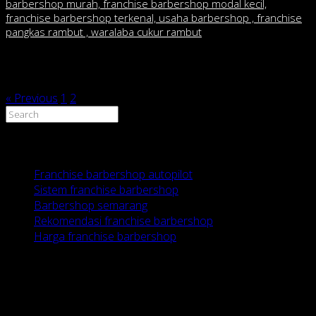
barbershop murah, franchise barbershop modal kecil,
franchise barbershop terkenal, usaha barbershop , franchise
pangkas rambut , waralaba cukur rambut
Post navigation
« Previous
1
2
3
Recent Posts
Franchise barbershop autopilot
Sistem franchise barbershop
Barbershop semarang
Rekomendasi franchise barbershop
Harga franchise barbershop
HUBUNGI KAMI