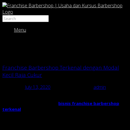
Menu
Tag Archives:
franchise barbershop
murah
Franchise Barbershop Terkenal dengan Modal
Kecil Raja Cukur
Posted on
July 13, 2020
October 24, 2020
by
admin
Franchise Barbershop
Rajacukur merupakan bisnis
franchise modal kecil
dan
bisnis franchise barbershop
terkenal
di Indonesia dengan ratusan cabang.
Usaha
barbershop
memang dewasa ini sangat menjanjikan dan
prospektif dengan modal tidak terlalu besar, tapi laba yang
dihasilkan sangat menggiurkan.
Waralaba Cukur Rambut
Raja