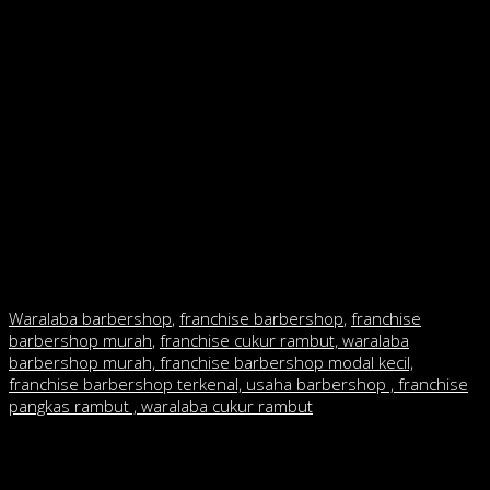
bagian tengahnya terpotong juga. Si pemotong harus meminta
orang yang sedang dipotong rambutnya untuk menundukkan
kepala, agar mempermudah pemotongan, lalu kembali
menegakkan kepalanya untuk melihat hasilnya.
Potong rambut di bagian samping.
Bagian samping lebih
sulit daripada bagian belakang, tetapi tujuannya adalah
merapikan bagian samping dan bagian dekat telinga. Nyalakan
alat pencukur di dekatnya dan gunakan ujung pisau, sambil
memotong dari bagian belakang ke depan, melawan arah
pertumbuhan rambut. Usahakan untuk memiringkan pisau
cukur ke arah sudut bagian dalam.
Waralaba barbershop
,
franchise barbershop
,
franchise
barbershop murah
,
franchise cukur rambut, waralaba
barbershop murah, franchise barbershop modal kecil,
franchise barbershop terkenal, usaha barbershop , franchise
pangkas rambut , waralaba cukur rambut