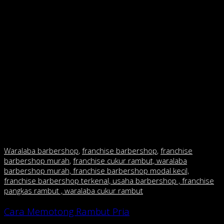
aplikasikan ke rambut, mulai tata rambut pakai jari ke atas
hingga membuat rambut seolah-olah berdiri.
5.
Layered undercut
.
Terakhir, kamu bisa mencoba gaya satu ini untuk menata
rambut
undercut
-mu bro. Selain mudah, tatanan rambut ini
bikinnya mudah banget. Cukup siapkan pomade untuk
diaplikasikan ke rambutmu. Lalu sisir rambut dengan tangan ke
arah belakang, dan biarkan rambut tertata dengan rapi tapi
ber-
layer
secara natural. Gaya tatanan rambut ini sangat pas
diaplikasikan oleh cowok berambut keriting.
Waralaba barbershop
,
franchise barbershop
,
franchise
barbershop murah
,
franchise cukur rambut, waralaba
barbershop murah, franchise barbershop modal kecil,
franchise barbershop terkenal, usaha barbershop , franchise
pangkas rambut , waralaba cukur rambut
Cara Memotong Rambut Pria