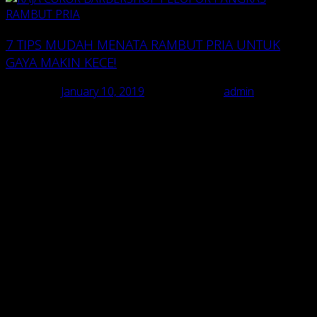
7 TIPS MUDAH MENATA RAMBUT PRIA UNTUK
GAYA MAKIN KECE!
Posted on
January 10, 2019
July 13, 2020
by
admin
Apa yang ada di pikiran lo saat membahas soal rambut dengan
teman-teman lo?
Mostly
seputar produk gel atau pomade yang
dipakai, tips menata rambut pria, model rambut keren yang lagi
ngetren, atau kepanikan karena rambut lo mulai rontok
Dalam grooming, menata rambut merupakan hal paling dasar
yang semua pria perlu lakukan. Entah rambut lo lebat, ikal,
gondrong, ataupun memang botak; semua pria perlu
punya
sense of care
terhadap rambut (dan kulit kepala) masing-
masing.
Nah urusan bergaya sehari-hari, rambut ini berperan penting
yang sangat membantu dalam membuat penampilan lo terlihat
kece.