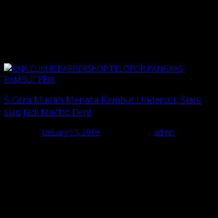
Saat datang ke tukang cukur langganan, mungkin lo biasanya
hanya memberi
request
potong pendek dengan model yang
sama dengan rambut lo sekarang. Nah, gak ada salahnya untuk
bertanya kepada mereka model rambut yang lagi ngetren atau
cocok dengan lo.
5 Cara Mudah Menata Rambut Undercut, Siap-
siap Jadi Macho Deh!
Posted on
January 10, 2019
July 13, 2020
by
admin
ndercut
adalah model potongan rambut yang tengah jadi tren
di kalangan cowok-cowok masa kini. Selain bikin penampilan
makin macho, potongan rambut model
undercut
juga mudah
banget di tata dengan berbagai gaya. Bermodal produk
penataan rambut, kamu bisa dapat penampilan yang berbeda
dengan potongan rambut model
undercut
.
Nah, butuh rekomendasi menata potongan rambut
undercut
?