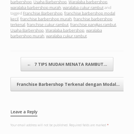
barbershop
,
Usaha Barbershop
,
Waralaba barbershop
,
waralaba barbershop murah
,
waralaba cukur rambut
and
tagged
Franchise Barbershop
,
franchise barbershop modal
kecil
,
franchise barbershop murah
,
franchise barbershop
terkenal
,
franchise cukur rambut
,
franchise pangkas rambut
,
Usaha Barbershop
,
Waralaba barbershop
,
waralaba
barbershop murah
,
waralaba cukur rambut
.
Post navigation
←
7 TIPS MUDAH MENATA RAMBUT…
Franchise Barbershop Terkenal dengan Modal…
→
Leave a Reply
Your email address will not be published.
Required fields are marked
*