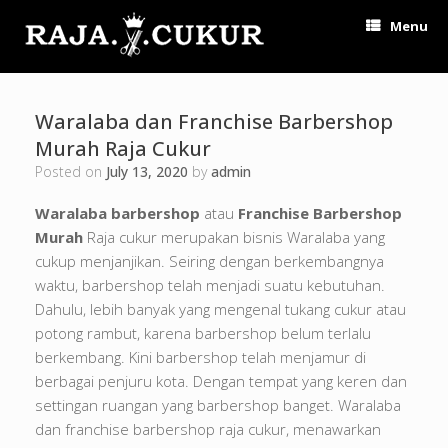
Menu
Waralaba dan Franchise Barbershop
Murah Raja Cukur
Posted on
July 13, 2020
by
admin
Waralaba barbershop
atau
Franchise Barbershop
Murah
Raja cukur merupakan bisnis Waralaba yang
cukup menjanjikan. Seiring dengan berkembangnya
waktu, barbershop telah menjadi suatu kebutuhan.
Dahulu, lebih banyak yang mengenal tukang cukur atau
potong rambut, karena barbershop belum terlalu
berkembang. Kini barbershop telah menjamur di
berbagai penjuru kota. Dengan tempat yang keren dan
settingan ruangan yang barbershop banget. Waralaba
dan franchise barbershop raja cukur, menawarkan