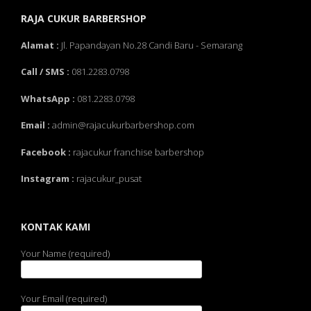
RAJA CUKUR BARBERSHOP
Alamat :
Jl. Papandayan No.28 Candi Baru - Semarang
Call / SMS :
081.2283.0798
WhatsApp :
081.2283.0798
Email :
admin@rajacukurbarbershop.com
Facebook :
rajacukur franchise barbershop
Instagram :
rajacukur_pusat
KONTAK KAMI
Your Name (required)
Your Email (required)