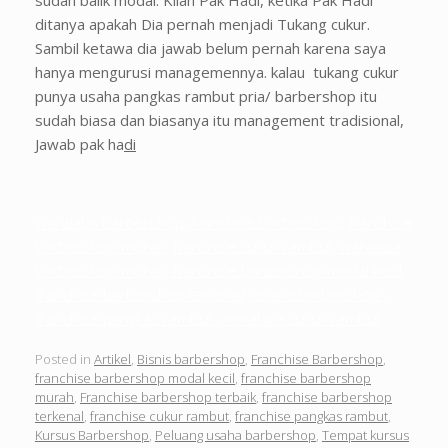
sudah balik modal. Kilah Pak Hadi, ketika Pak Hadi
ditanya apakah Dia pernah menjadi Tukang cukur.
Sambil ketawa dia jawab belum pernah karena saya
hanya mengurusi managemennya. kalau tukang cukur
punya usaha pangkas rambut pria/ barbershop itu
sudah biasa dan biasanya itu management tradisional,
Jawab pak ha
di
Waralaba barbershop
,
franchise barbershop
,
franchise
barbershop murah
,
franchise cukur rambut, waralaba
barbershop murah, franchise barbershop modal kecil,
franchise barbershop terkenal, usaha barbershop ,
franchise pangkas rambut , waralaba cukur rambut
Posted in
Artikel
,
Bisnis barbershop
,
Franchise Barbershop
,
franchise barbershop modal kecil
,
franchise barbershop
murah
,
Franchise barbershop terbaik
,
franchise barbershop
terkenal
,
franchise cukur rambut
,
franchise pangkas rambut
,
Kursus Barbershop
,
Peluang usaha barbershop
,
Tempat kursus