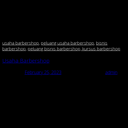
menjadi laris? Malah justru akan membuat konsumen
takut masuk karena membuat kesan menjadi mahal.
kecuali anda mau buka di mall fasilitas mewah dan harga
mahal tidak jadi masalah krn segmennya berbeda.tetapi
kalo anda mau buka di pinggir jalan,perhatikan daya beli
masyarakat sekitar.
usaha barbershop
,
peluang usaha barbershop
,
bi
snis
barbershop
,
peluang bisnis barbershop, kursus barbershop
Usaha Barbershop
Posted on
February 25, 2023
February 25, 2023
by
admin
Usaha Barbershop
usaha barbershop, peluang usaha barbershop, bisnis barbershop,
peluang bisnis barbershop, kursus barbershop
Pusat Franchise & pelatihan barbershop/cukur di
Indonesia Usaha Barbershop “RAJA CUKUR BARBERSHOP dgn
135 cabang”.