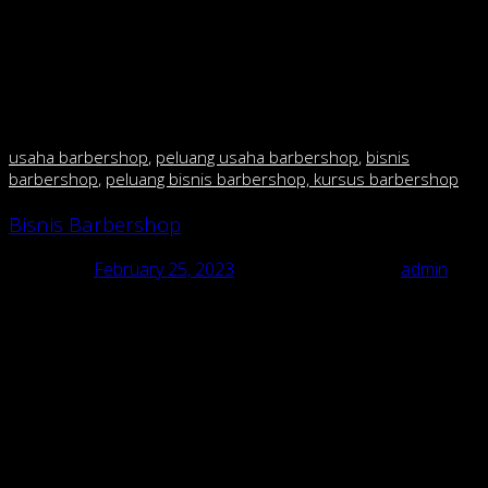
menjadi laris? Malah justru akan membuat konsumen
takut masuk karena membuat kesan menjadi mahal.
kecuali anda mau buka di mall fasilitas mewah dan harga
mahal tidak jadi masalah krn segmennya berbeda.tetapi
kalo anda mau buka di pinggir jalan,perhatikan daya beli
masyarakat sekitar.
usaha barbershop
,
peluang usaha barbershop
,
bisnis
barbershop
,
peluang bisnis barbershop, kursus barbershop
Bisnis Barbershop
Posted on
February 25, 2023
February 25, 2023
by
admin
Bisnis Barbershop
usaha barbershop, peluang usaha barbershop, bisnis barbershop,
peluang bisnis barbershop, kursus barbershop
Pusat Franchise & pelatihan barbershop/cukur di Indonesia
Bisnis Barbershop “RAJA CUKUR BARBERSHOP dgn 135
cabang”.