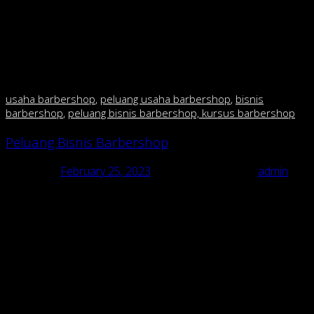
menjadi laris? Malah justru akan membuat konsumen
takut masuk karena membuat kesan menjadi mahal.
kecuali anda mau buka di mall fasilitas mewah dan harga
mahal tidak jadi masalah krn segmennya berbeda.tetapi
kalo anda mau buka di pinggir jalan,perhatikan daya beli
masyarakat sekitar.
usaha barbershop
,
peluang usaha barbershop
,
bisnis
barbershop
,
peluang bisnis barbershop, kursus barbershop
Peluang Bisnis Barbershop
Posted on
February 25, 2023
February 25, 2023
by
admin
Peluang Bisnis Barbershop
usaha barbershop, peluang usaha barbershop, bisnis barbershop,
peluang bisnis barbershop, kursus barbershop
Pusat Franchise & pelatihan barbershop/cukur di Indonesia
Peluang Bisnis Barbershop “RAJA CUKUR BARBERSHOP dgn 135
cabang”.