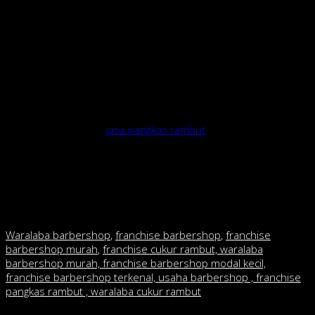
hari. Memang, belum sebanyak saat masih menjalani bisnis
pangkas rambut dengan membuka gerai fisik yang bisa
mencapai 30 orang sehari.
Kalau bisnis franchise barbershop ini lancar dan para
pegawainya tidak sanggup lagi melayani konsumen, Arifin bakal
membuka kemitraan
Stevano Gerald, pemilik Klipin Indonesia, yang baru buka Juni
2020 juga membuka
jasa pangkas rambut
ke rumah pelanggan,
dengan pemesanan via WhatsApp. Hasilnya lumayan. Rata-rata
pemangkas rambut yang berjumlah enam orang bisa mencukur
rambut lima pelanggan. Setelah Bandung, Stevano akan
memperluas layanan di Jawa Barat.
Waralaba barbershop
,
franchise barbershop
,
franchise
barbershop murah
,
franchise cukur rambut, waralaba
barbershop murah, franchise barbershop modal kecil,
franchise barbershop terkenal, usaha barbershop , franchise
pangkas rambut , waralaba cukur rambut