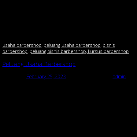
menjadi laris? Malah justru akan membuat konsumen
takut masuk karena membuat kesan menjadi mahal.
kecuali anda mau buka di mall fasilitas mewah dan harga
mahal tidak jadi masalah krn segmennya berbeda.tetapi
kalo anda mau buka di pinggir jalan,perhatikan daya beli
masyarakat sekitar.
usaha barbershop
,
peluang usaha barbershop
,
bisnis
barbershop
,
peluang bisnis barbershop, kursus barbershop
Peluang Usaha Barbershop
Posted on
February 25, 2023
February 25, 2023
by
admin
Peluang Usaha Barbershop
usaha barbershop, peluang usaha barbershop, bisnis barbershop,
peluang bisnis barbershop, kursus barbershop
Pusat Franchise & pelatihan barbershop/cukur di Indonesia
Peluang Usaha Barbershop “RAJA CUKUR BARBERSHOP dgn
135 cabang”.