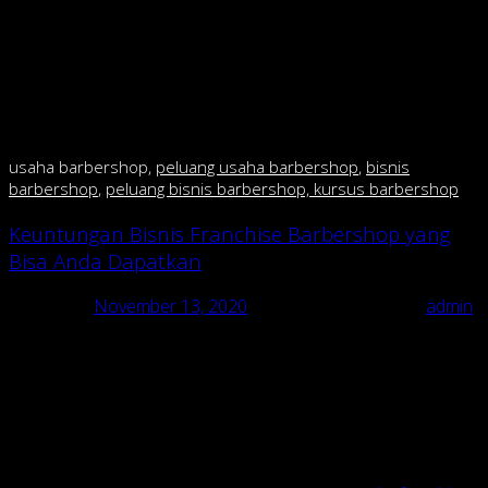
menjadi laris? Malah justru akan membuat konsumen
takut masuk karena membuat kesan menjadi mahal.
kecuali anda mau buka di mall fasilitas mewah dan harga
mahal tidak jadi masalah krn segmennya berbeda.tetapi
kalo anda mau buka di pinggir jalan,perhatikan daya beli
masyarakat sekitar.
usaha barbershop,
peluang usaha barbershop
,
bisnis
barbershop
,
peluang bisnis barbershop, kursus barbershop
Keuntungan Bisnis Franchise Barbershop yang
Bisa Anda Dapatkan
Posted on
November 13, 2020
December 25, 2020
by
admin
Sekarang ini sedang naik-naiknya bisnis online, dan pada
akhirnya banyak yang ingin mencoba berbisnis online. Tetapi
Anda tidak perlu harus mengikuti tren ini. Karena
bisnis
offline
juga masih tetap bisa Anda lakukan. Bahkan masih
banyak bisnis
offline
yang memiliki potensi keuntungan dan
pangsa pasar yang besar.