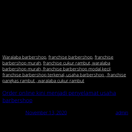
cukup lumayan.
Itulah beberapa keuntungan yang bisa Anda dapatkan jika
membuka usaha barbershop. Dan jangan khawatir, usaha ini
juga bisa terus berkembang. Dengan bertambahnya modal
yang Anda miliki, nanti Anda bisa mengembangkan usaha
barbershop dengan kualitas yang modern.
Waralaba barbershop
,
franchise barbershop
,
franchise
barbershop murah
,
franchise cukur rambut, waralaba
barbershop murah, franchise barbershop modal kecil,
franchise barbershop terkenal, usaha barbershop , franchise
pangkas rambut , waralaba cukur rambut
Order online kini menjadi penyelamat usaha
barbershop
Posted on
November 13, 2020
November 13, 2020
by
admin
Usaha franchise barbershop di masa pandemi virus korona
baru juga ikutan berubah, memanfaatkan teknologi digital untuk