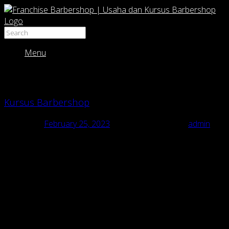
Menu
Category Archives:
Usaha Barbershop
Kursus Barbershop
Posted on
February 25, 2023
February 25, 2023
by
admin
Kursus Barbershop
usaha barbershop, peluang usaha barbershop, bisnis barbershop,
peluang bisnis barbershop, kursus barbershop
Pusat Franchise & pelatihan barbershop/cukur di Indonesia
Kursus Barbershop “RAJA CUKUR BARBERSHOP dgn 135
cabang”.