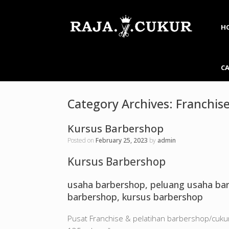
H
C
Category Archives:
Franchis
Kursus Barbershop
Posted on
February 25, 2023
by
admin
Kursus Barbershop
usaha barbershop, peluang usaha barb
barbershop, kursus barbershop
Pusat Franchise & pelatihan barbershop/cuk