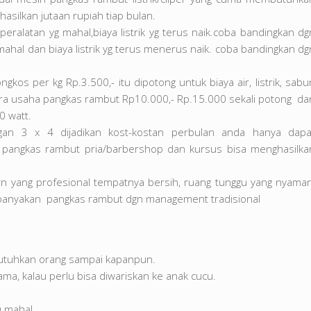
hasilkan jutaan rupiah tiap bulan.
eralatan yg mahal,biaya listrik yg terus naik.coba bandingkan dg
 mahal dan biaya listrik yg terus menerus naik. coba bandingkan dg
os per kg Rp.3.500,- itu dipotong untuk biaya air, listrik, sabu
ra usaha pangkas rambut Rp10.000,- Rp.15.000 sekali potong da
0 watt.
an 3 x 4 dijadikan kost-kostan perbulan anda hanya dapa
ha pangkas rambut pria/barbershop dan kursus bisa menghasilka
 yang profesional tempatnya bersih, ruang tunggu yang nyaman
banyakan pangkas rambut dgn management tradisional
ibutuhkan orang sampai kapanpun.
ma, kalau perlu bisa diwariskan ke anak cucu.
u mahal.