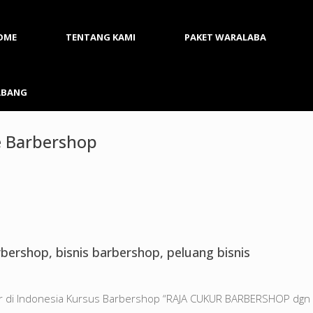
OME
TENTANG KAMI
PAKET WARALABA
ABANG
e Barbershop
ershop, bisnis barbershop, peluang bisnis
ur di Indonesia Kursus Barbershop “RAJA CUKUR BARBERSHOP dgn