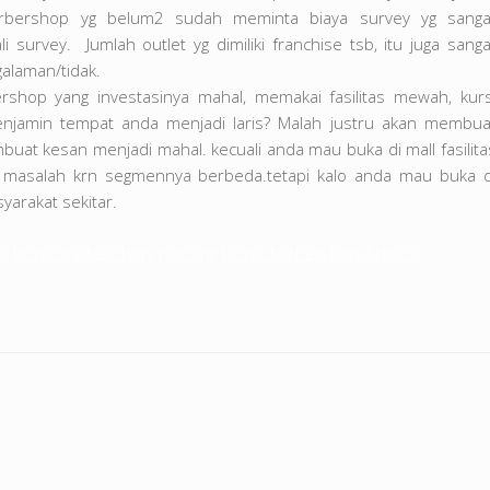
arbershop yg belum2 sudah meminta biaya survey yg sanga
i survey. Jumlah outlet yg dimiliki franchise tsb, itu juga sanga
alaman/tidak.
shop yang investasinya mahal, memakai fasilitas mewah, kurs
menjamin tempat anda menjadi laris? Malah justru akan membua
at kesan menjadi mahal. kecuali anda mau buka di mall fasilita
 masalah krn segmennya berbeda.tetapi kalo anda mau buka d
syarakat sekitar.
p
,
bisnis barbershop
,
peluang bisnis barbershop, kursus