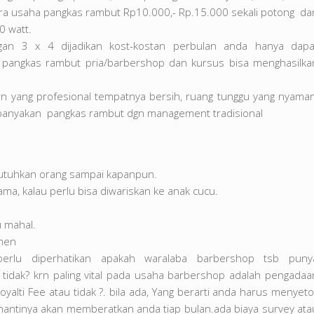
ra usaha pangkas rambut Rp10.000,- Rp.15.000 sekali potong da
0 watt.
an 3 x 4 dijadikan kost-kostan perbulan anda hanya dapa
ha pangkas rambut pria/barbershop dan kursus bisa menghasilka
 yang profesional tempatnya bersih, ruang tunggu yang nyaman
banyakan pangkas rambut dgn management tradisional
ibutuhkan orang sampai kapanpun.
ma, kalau perlu bisa diwariskan ke anak cucu.
u mahal.
umen
perlu diperhatikan apakah waralaba barbershop tsb puny
u tidak? krn paling vital pada usaha barbershop adalah pengadaa
alti Fee atau tidak ?. bila ada, Yang berarti anda harus menyeto
 nantinya akan memberatkan anda tiap bulan.ada biaya survey ata