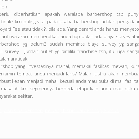
umen
perlu diperhatikan apakah waralaba barbershop tsb puny
u tidak? krn paling vital pada usaha barbershop adalah pengadaa
alti Fee atau tidak ?. bila ada, Yang berarti anda harus menyeto
 nantinya akan memberatkan anda tiap bulan.ada biaya survey ata
arbershop yg belum2 sudah meminta biaya survey yg sanga
i survey. Jumlah outlet yg dimiliki franchise tsb, itu juga sanga
alaman/tidak.
shop yang investasinya mahal, memakai fasilitas mewah, kurs
menjamin tempat anda menjadi laris? Malah justru akan membua
at kesan menjadi mahal. kecuali anda mau buka di mall fasilita
 masalah krn segmennya berbeda.tetapi kalo anda mau buka d
syarakat sekitar.
p
,
bisnis barbershop
,
peluang bisnis barbershop, kursus