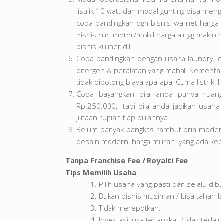
listrik 10 watt dan modal gunting bisa meng
coba bandingkan dgn bisnis warnet harga p
bisnis cuci motor/mobil harga air yg makin
bisnis kuliner dll.
Coba bandingkan dengan usaha laundry, ongk
ditergen & peralatan yang mahal. Sementa
tidak dipotong biaya apa-apa, Cuma listrik 1
Coba bayangkan bila anda punya ruang
Rp.250.000,- tapi bila anda jadikan usa
jutaan rupiah tiap bulannya.
Belum banyak pangkas rambut pria modern
desain modern, harga murah. yang ada ke
Tanpa Franchise Fee / Royalti Fee
Tips Memilih Usaha
Pilih usaha yang pasti dan selalu d
Bukan bisnis musiman / bisa tahan la
Tidak merepotkan.
Investasi juga terjangkau/tidak terlal