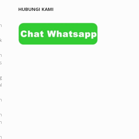
HUBUNGI KAMI
h
k
n
s
g
l
n
n
n
n