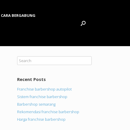
CARA BERGABUNG
Recent Posts
Franchise barbershop autopilot
Sistem franchise barbershop
Barbershop semarang
Rekomendasi franchise barbershop
Harga franchise barbershop