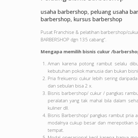
usaha barbershop, peluang usaha barb
barbershop, kursus barbershop
Pusat Franchise & pelatihan barbershop/cuku
BARBERSHOP dgn 135 cabang”.
Mengapa memilih bisnis cukur /barbersho
Aman karena potong rambut selalu dib
kebutuhan pokok manusia dan bukan bisn
Pria frekuensi cukur lebih sering daripa
dan sebulan bisa 2 x.
Bisnis barbershop/ cukur / pangkas rambu
peralatan yang tak mahal bila dalam seha
kuliner dll.
Bisnis Barbershop/ pangkas rambut pria ad
modalnya cukup besar dan merepotkan sep
tempat.
Modal operasional kecil karena hanya mo