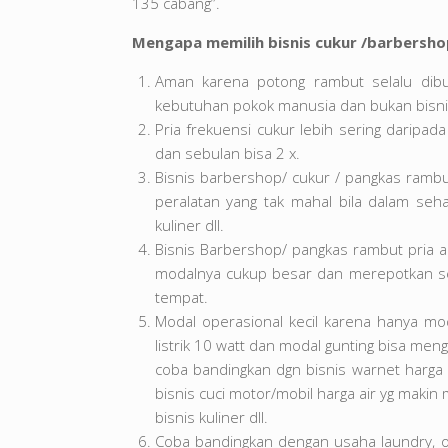
135 cabang”.
Mengapa memilih bisnis cukur /barbersho
Aman karena potong rambut selalu dib
kebutuhan pokok manusia dan bukan bisn
Pria frekuensi cukur lebih sering daripa
dan sebulan bisa 2 x.
Bisnis barbershop/ cukur / pangkas rambu
peralatan yang tak mahal bila dalam seha
kuliner dll.
Bisnis Barbershop/ pangkas rambut pria ad
modalnya cukup besar dan merepotkan sep
tempat.
Modal operasional kecil karena hanya mo
listrik 10 watt dan modal gunting bisa meng
coba bandingkan dgn bisnis warnet harga p
bisnis cuci motor/mobil harga air yg makin
bisnis kuliner dll.
Coba bandingkan dengan usaha laundry, ongk