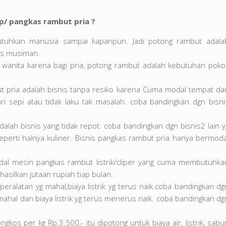
p/ pangkas rambut pria ?
utuhkan manusia sampai kapanpun. Jadi potong rambut adala
is musiman.
da wanita karena bagi pria, potong rambut adalah kebutuhan poko
t pria adalah bisnis tanpa resiko karena Cuma modal tempat da
ri sepi atau tidak laku tak masalah. coba bandingkan dgn bisni
alah bisnis yang tidak repot. coba bandingkan dgn bisnis2 lain y
erti halnya kuliner. Bisnis pangkas rambut pria hanya bermoda
dal mesin pangkas rambut listrik/cliper yang cuma membutuhka
hasilkan jutaan rupiah tiap bulan.
eralatan yg mahal,biaya listrik yg terus naik.coba bandingkan dg
 mahal dan biaya listrik yg terus menerus naik. coba bandingkan dg
os per kg Rp.3.500,- itu dipotong untuk biaya air, listrik, sabu