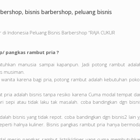
ershop, bisnis barbershop, peluang bisnis
r di Indonesia Peluang Bisnis Barbershop “RAJA CUKUR
p/ pangkas rambut pria ?
utuhkan manusia sampai kapanpun. Jadi potong rambut adala
is musiman.
da wanita karena bagi pria, potong rambut adalah kebutuhan poko
t pria adalah bisnis tanpa resiko karena Cuma modal tempat da
ri sepi atau tidak laku tak masalah. coba bandingkan dgn bisni
alah bisnis yang tidak repot. coba bandingkan dgn bisnis2 lain y
erti halnya kuliner. Bisnis pangkas rambut pria hanya bermoda
dal mesin pangkas rambut listrik/cliper yang cuma membutuhka