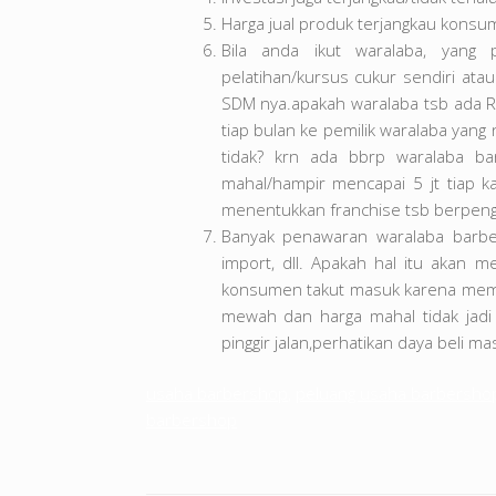
Harga jual produk terjangkau kons
Bila anda ikut waralaba, yang 
pelatihan/kursus cukur sendiri ata
SDM nya.apakah waralaba tsb ada Roy
tiap bulan ke pemilik waralaba yang
tidak? krn ada bbrp waralaba b
mahal/hampir mencapai 5 jt tiap kal
menentukkan franchise tsb berpeng
Banyak penawaran waralaba barber
import, dll. Apakah hal itu akan 
konsumen takut masuk karena membu
mewah dan harga mahal tidak jadi
pinggir jalan,perhatikan daya beli ma
usaha barbershop
,
peluang usaha barbersho
barbershop