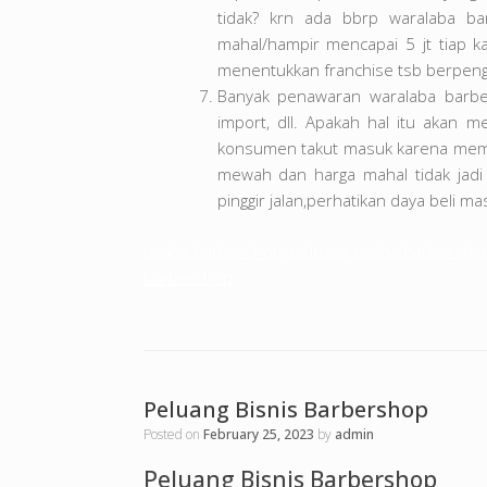
tidak? krn ada bbrp waralaba b
mahal/hampir mencapai 5 jt tiap kal
menentukkan franchise tsb berpeng
Banyak penawaran waralaba barber
import, dll. Apakah hal itu akan 
konsumen takut masuk karena membu
mewah dan harga mahal tidak jadi
pinggir jalan,perhatikan daya beli ma
usaha barbershop
,
peluang usaha barbersho
barbershop
Peluang Bisnis Barbershop
Posted on
February 25, 2023
by
admin
Peluang Bisnis Barbershop