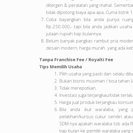
ditergen & peralatan yang mahal. Sementa
tidak dipotong biaya apa-apa, Cuma listrik 1
Coba bayangkan bila anda punya ruang
Rp.250.000,- tapi bila anda jadikan usa
jutaan rupiah tiap bulannya.
Belum banyak pangkas rambut pria modern
desain modern, harga murah. yang ada ke
Tanpa Franchise Fee / Royalti Fee
Tips Memilih Usaha
Pilih usaha yang pasti dan selalu d
Bukan bisnis musiman / bisa tahan la
Tidak merepotkan.
Investasi juga terjangkau/tidak terlal
Harga jual produk terjangkau kons
Bila anda ikut waralaba, yang 
pelatihan/kursus cukur sendiri ata
SDM nya.apakah waralaba tsb ada Roy
tiap bulan ke pemilik waralaba yang