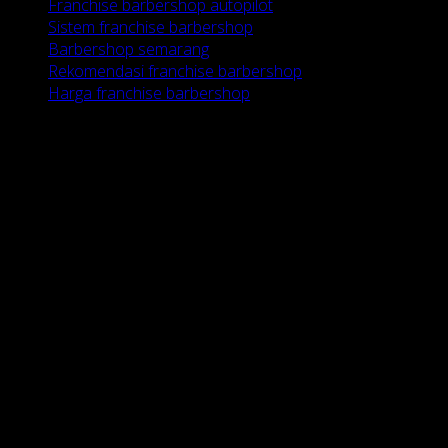
Franchise barbershop autopilot
Sistem franchise barbershop
Barbershop semarang
Rekomendasi franchise barbershop
Harga franchise barbershop
HUBUNGI KAMI
RAJA CUKUR
BARBERSHOP
Alamat :
Jl.
Papandayan No.28
Candi Baru -
Semarang
Call / SMS :
081.2283.0798