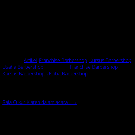
yang menggarap secara professional.motto Raja Cukur yaitu
“kualitas barbershop tapi harga kaki lima” makanya Raja Cukur
diminati masyarakat di sekitar . Rata-rata yang gabung dengan
kami 5-6 bulan sudah balik modal. Kilah Pak Hadi, ketika Pak
Hadi ditanya apakah Dia pernah menjadi Tukang cukur. Sambil
ketawa dia jawab belum pernah karena saya hanya mengurusi
managemennya. kalau tukang cukur punya usaha pangkas
rambut pria/ barbershop itu sudah biasa dan biasanya itu
management tradisional, Jawab pak ha
di
Posted in
Artikel
,
Franchise Barbershop
,
Kursus Barbershop
,
Usaha Barbershop
and tagged
Franchise Barbershop
,
Kursus Barbershop
,
Usaha Barbershop
.
Post navigation
Raja Cukur Klaten dalam acara…
→
Leave a Reply
Your email address will not be published.
Required fields are
marked
*