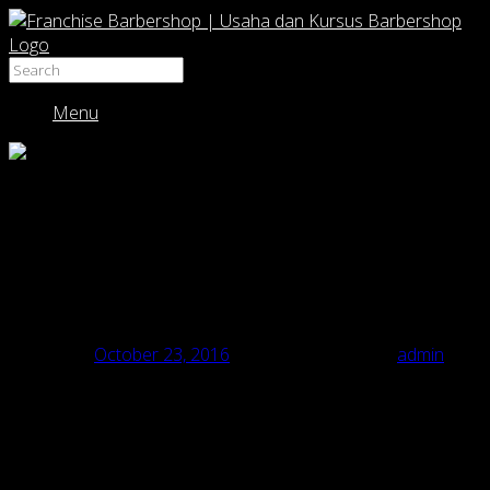
Menu
RAJA CUKUR BARBERSHOP PELOPOR
PANGKAS RAMBUT PRIA MODERN dgn
HARGA KAKI LIMA
Posted on
October 23, 2016
February 13, 2018
by
admin
Bermula dari pengalaman pribadi karena seringnya cukur
rambut di kios cukur di pinggir-pinggir jalan , maka terbesit ide
untuk mendirikan sebuah berbershop/ pangkas rambut pria
modern. Awalnya setiap kali cukur pak Hadi itulah panggilan
akrab pemilik “Raja Cukur” merasa kurang nyaman karena