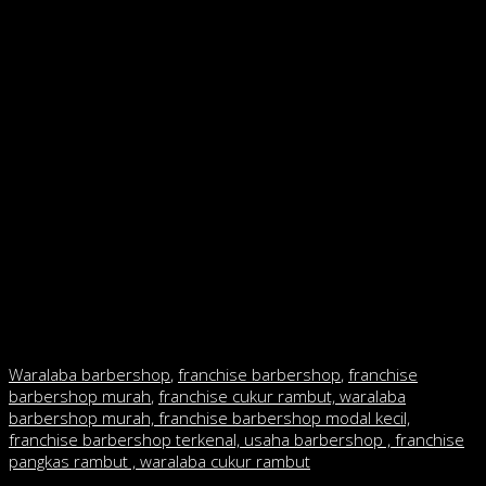
menjadi lama, hal tersebut tidak berlaku dalam usaha
franchise
barbershop
. Dengan permintaan yang tidak pernah
sepi membuat usaha ini memiliki potensi keuntungan yang
menjanjikan dan juga berdampak pada balik modal usaha yang
tidak terlalu lama.
Seperti Bujang Barbershop yang bisa kedatangan 40
pengunjung setiap dengan omset yang didapat sekitar Rp 18
juta dengan keuntungan sebesar 50%. Walaupun baru berjalan
sekitar 8 bulan, namun Angga mengaku sudah balik modal pada
bulan keempat. Sedangkan para pelaku usaha, Rahmat Enggal
Prayugo. Pemilik Our Roots Barbershop juga mengaku dalam
satu bulan bisa mendapatkan omset sekitar Rp 30 juta dengan
keuntungan 53%.
Waralaba barbershop
,
franchise barbershop
,
franchise
barbershop murah
,
franchise cukur rambut, waralaba
barbershop murah, franchise barbershop modal kecil,
franchise barbershop terkenal, usaha barbershop , franchise
pangkas rambut , waralaba cukur rambut