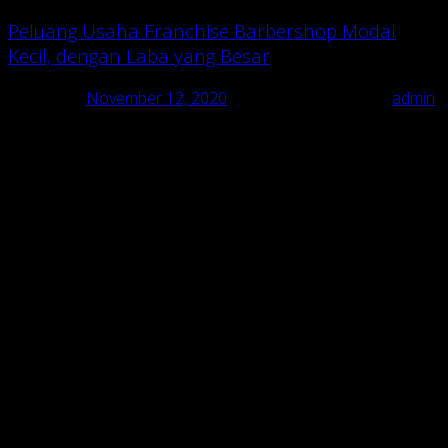
Peluang Usaha Franchise Barbershop Modal
Kecil, dengan Laba yang Besar
Posted on
November 12, 2020
November 12, 2020
by
admin
Modal kecil, langsung balik modal! Itulah usaha franchise
barbershop. Bisnis ini amat menggiurkan karena banyak orang
butuh, tapi semua upahnya jadi milik kita semua.
Sudah bukan rahasia umum jika membuka bisnis jasa dapat
memberikan keuntungan yang luar biasa sebab minim biaya
operasional.
Pemilik usaha dibayar berdasarkan jasa yang diberikan atau
keahlian yang dimiliki. Sebagian besar upah ini akan masuk ke
kantong sang pemilik. Sementara yang diputar ulang untuk
modal toko sangat kecil.
Pada kesempatan kali ini kami akan membahas mengenai
usaha franchise
barbershop
yang dalam beberapa waktu
terakhir
booming
dan
trend
. Jadi, silakan simak sampai akhir jika
Anda mau membuka usaha ini.