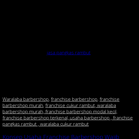
pangkas rambut dengan membuka gerai fisik yang bisa
mencapai 30 orang sehari.
Kalau bisnis franchise barbershop ini lancar dan para
pegawainya tidak sanggup lagi melayani konsumen, Arifin bakal
membuka kemitraan
Stevano Gerald, pemilik Klipin Indonesia, yang baru buka Juni
2020 juga membuka
jasa pangkas rambut
ke rumah pelanggan,
dengan pemesanan via WhatsApp. Hasilnya lumayan. Rata-rata
pemangkas rambut yang berjumlah enam orang bisa mencukur
rambut lima pelanggan. Setelah Bandung, Stevano akan
memperluas layanan di Jawa Barat.
Waralaba barbershop
,
franchise barbershop
,
franchise
barbershop murah
,
franchise cukur rambut, waralaba
barbershop murah, franchise barbershop modal kecil,
franchise barbershop terkenal, usaha barbershop , franchise
pangkas rambut , waralaba cukur rambut
Konsep Usaha Franchise Barbershop Wajib