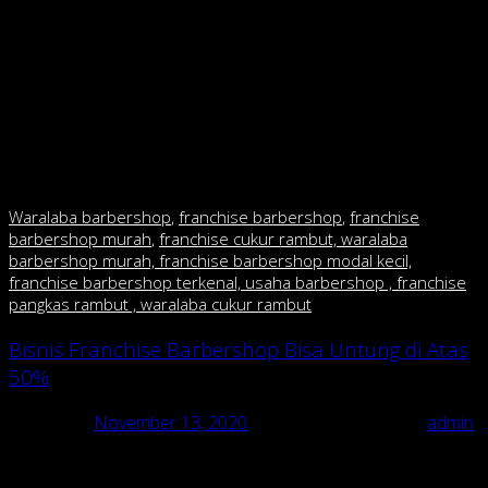
Itu dia konsep usaha barbershop yang perlu anda pahami.
Sudah seharusnya, untuk memahami terlebih dahulu
mengenai konsep dari usaha ini. Jika sudah memahami dengan
benar, dapat dipastikan usaha akan menjadi lancar. Jadi,
pastikan konsep dibuat sesuai pada kebutuhan pasar saat ini.
Selamat mencoba!
Waralaba barbershop
,
franchise barbershop
,
franchise
barbershop murah
,
franchise cukur rambut, waralaba
barbershop murah, franchise barbershop modal kecil,
franchise barbershop terkenal, usaha barbershop , franchise
pangkas rambut , waralaba cukur rambut
Bisnis Franchise Barbershop Bisa Untung di Atas
50%
Posted on
November 13, 2020
November 13, 2020
by
admin
Hampir semua pria pasti memangkas rambutnya dalam waktu
tertentu, entah dua bulan sekali, sebulan sekali atau bahkan