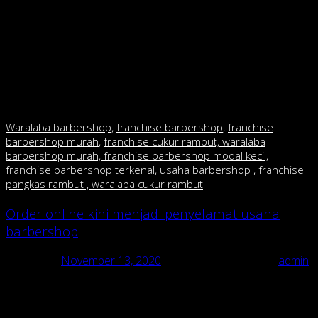
Itulah beberapa keuntungan yang bisa Anda dapatkan jika
membuka usaha barbershop. Dan jangan khawatir, usaha ini
juga bisa terus berkembang. Dengan bertambahnya modal
yang Anda miliki, nanti Anda bisa mengembangkan usaha
barbershop dengan kualitas yang modern.
Waralaba barbershop
,
franchise barbershop
,
franchise
barbershop murah
,
franchise cukur rambut, waralaba
barbershop murah, franchise barbershop modal kecil,
franchise barbershop terkenal, usaha barbershop , franchise
pangkas rambut , waralaba cukur rambut
Order online kini menjadi penyelamat usaha
barbershop
Posted on
November 13, 2020
November 13, 2020
by
admin
Usaha franchise barbershop di masa pandemi virus korona
baru juga ikutan berubah, memanfaatkan teknologi digital untuk
menjaring pelanggan. Yang tadinya terbiasa menunggu