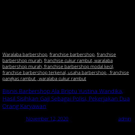
akan keterampilan dalam menata serta memotong rambut
konsumen. Karena itu, berbekal ilmu serta sertifikat barber
dari Inggris, Kevin dalam waktu dekat ingin membentuk
komunitas serta membuka sekolah barber. “Saya ingin
mentransfer ilmu dalam menata rambut dala menata rambut,”
ungkap dia.
Waralaba barbershop
,
franchise barbershop
,
franchise
barbershop murah
,
franchise cukur rambut, waralaba
barbershop murah, franchise barbershop modal kecil,
franchise barbershop terkenal, usaha barbershop , franchise
pangkas rambut , waralaba cukur rambut
Bisnis Barbershop Ala Briptu Yustina Wandika,
Hasil Sisihkan Gaji Sebagai Polisi, Pekerjakan Dua
Orang Karyawan
Posted on
November 12, 2020
November 12, 2020
by
admin
Trend bisnis franchise barbershop atau jasa potong rambut