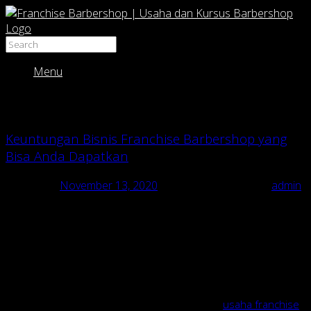
Menu
Monthly Archives:
November 2020
Keuntungan Bisnis Franchise Barbershop yang
Bisa Anda Dapatkan
Posted on
November 13, 2020
December 25, 2020
by
admin
Sekarang ini sedang naik-naiknya bisnis online, dan pada
akhirnya banyak yang ingin mencoba berbisnis online. Tetapi
Anda tidak perlu harus mengikuti tren ini. Karena
bisnis
offline
juga masih tetap bisa Anda lakukan. Bahkan masih
banyak bisnis
offline
yang memiliki potensi keuntungan dan
pangsa pasar yang besar.
Salah satu usaha yang bisa Anda coba adalah
usaha franchise