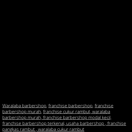
dan vacum pembersihan rambut. Untuk biaya potong rambut
cukup Rp 20 ribu yang mereka keluarkan,” ungkapnya.
Dia menambahkan mengapa barbershop lebih banyak diminati
sisi lainnya pelayanan yang juga ditawarkan dan diberikan
kepada pelanggan.
Barbershop selain pengguntingan rambut mendapat servis
shaving (mencukur kumis dan janggut).
“Pangkas rambut barbershop pada dasarnya sama dengan
pangkas rambut tradisional. Namun fasilitasnya pangkas
rambut tradisional lebih minim.
Di barbershop, pelanggan akan merasakan tempat yang lebih
nyaman, santai dan sejuk karena ber-AC,” tandasnya.
Waralaba barbershop
,
franchise barbershop
,
franchise
barbershop murah
,
franchise cukur rambut, waralaba
barbershop murah, franchise barbershop modal kecil,
franchise barbershop terkenal, usaha barbershop , franchise
pangkas rambut , waralaba cukur rambut