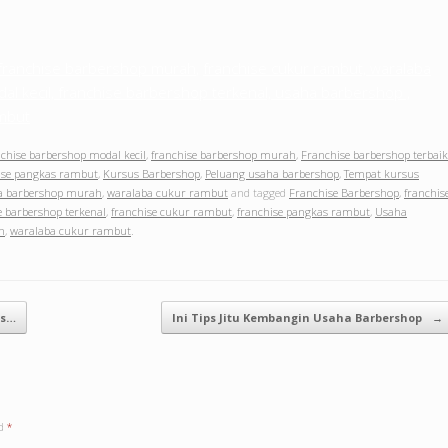
franchise barbershop murah
,
franchise cukur rambut, waralaba
l kecil, franchise barbershop terkenal, usaha barbershop ,
ambut
nchise barbershop modal kecil
,
franchise barbershop murah
,
Franchise barbershop terbaik
ise pangkas rambut
,
Kursus Barbershop
,
Peluang usaha barbershop
,
Tempat kursus
a barbershop murah
,
waralaba cukur rambut
and tagged
Franchise Barbershop
,
franchis
e barbershop terkenal
,
franchise cukur rambut
,
franchise pangkas rambut
,
Usaha
h
,
waralaba cukur rambut
.
is…
Ini Tips Jitu Kembangin Usaha Barbershop
→
ed
*