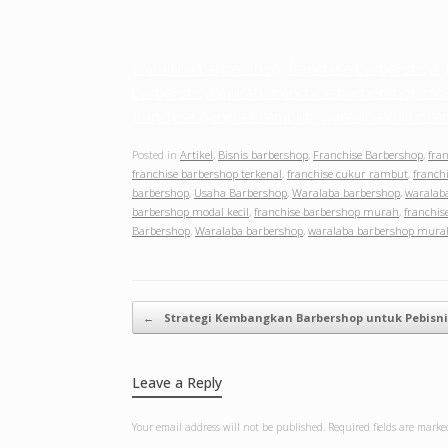
Waralaba barbershop
,
franchise barbershop
,
barbershop murah, franchise barbershop moda
franchise pangkas rambut , waralaba cukur r
Posted in
Artikel
,
Bisnis barbershop
,
Franchise Barbershop
,
fra
franchise barbershop terkenal
,
franchise cukur rambut
,
franch
barbershop
,
Usaha Barbershop
,
Waralaba barbershop
,
waralab
barbershop modal kecil
,
franchise barbershop murah
,
franchis
Barbershop
,
Waralaba barbershop
,
waralaba barbershop mura
Post navigation
←
Strategi Kembangkan Barbershop untuk Pebisn
Leave a Reply
Your email address will not be published.
Required fields are mark