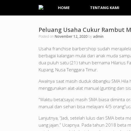
HOME
TENTANG KAMI
Peluang Usaha Cukur Rambut Me
Posted on
November 12, 2020
by
admin
Usaha franchise barbershop sudah merajalela 
berbagai kalangan mulai dari anak muda samp
dua puluh satu (21) tahun bernama Hilarius Fat
Kupang, Nusa Tenggara Timur.
Awalnya saat masih duduk dibangku SMA Hil
menggunakan alat-alat manual (gunting dan sis
“Waktu beta(saya) masih SMA biasa diminta or
manual dan sehari bisa melayani 4/5 orang”uc
Lanjutnya, “Jadi, setelah lulus dari SMA beta 
uang jajan.” Ucapnya. Pada tahun 2018 beta