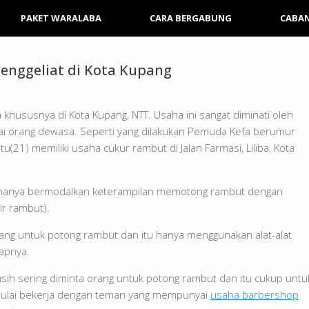
PAKET WARALABA
CARA BERGABUNG
CABA
nggeliat di Kota Kupang
khususnya di Kota Kupang, NTT. Usaha ini sangat diminati oleh
ai orang dewasa. Seperti yang dilakukan Pemuda Kefa berumur
u(21) memiliki usaha cukur rambut di Jalan Farmasi, Liliba, Kota
a hanya bermodalkan keterampilan memotong rambut dengan
ir rambut).
ang untuk potong rambut dan itu hanya menggunakan alat-alat
apnya.
masih sering diminta orang untuk potong rambut dan itu cukup untu
 mulai bekerja dengan teman yang mempunyai
usaha barbershop