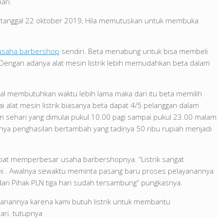
ari.
a tanggal 22 oktober 2019, Hila memutuskan untuk membuka
usaha barbershop
sendiri. Beta menabung untuk bisa membeli
t. Dengan adanya alat mesin listrik lebih memudahkan beta dalam
nual membutuhkan waktu lebih lama maka dari itu beta memilih
i alat mesin listrik biasanya beta dapat 4/5 pelanggan dalam
am sehari yang dimulai pukul 10.00 pagi sampai pukul 23.00 malam
ya penghasilan bertambah yang tadinya 50 ribu rupiah menjadi
pat memperbesar usaha barbershopnya. “Listrik sangat
i . Awalnya sewaktu meminta pasang baru proses pelayanannya
ari Pihak PLN tiga hari sudah tersambung” pungkasnya.
yanannya karena kami butuh listrik untuk membantu
ri. tutupnya