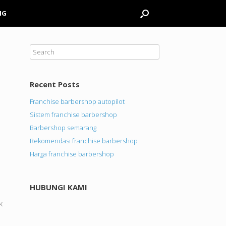
NG
Recent Posts
Franchise barbershop autopilot
Sistem franchise barbershop
Barbershop semarang
Rekomendasi franchise barbershop
Harga franchise barbershop
HUBUNGI KAMI
k