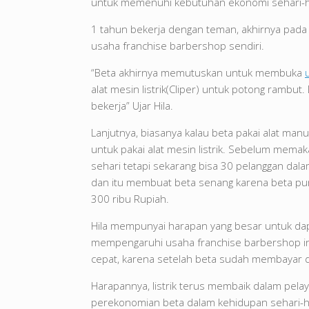
untuk memenuhi kebutuhan ekonomi sehari-h
1 tahun bekerja dengan teman, akhirnya pad
usaha franchise barbershop sendiri.
“Beta akhirnya memutuskan untuk membuka
alat mesin listrik(Cliper) untuk potong rambu
bekerja” Ujar Hila.
Lanjutnya, biasanya kalau beta pakai alat ma
untuk pakai alat mesin listrik. Sebelum memaka
sehari tetapi sekarang bisa 30 pelanggan dal
dan itu membuat beta senang karena beta pun
300 ribu Rupiah.
Hila mempunyai harapan yang besar untuk da
mempengaruhi usaha franchise barbershop in
cepat, karena setelah beta sudah membayar d
Harapannya, listrik terus membaik dalam pela
perekonomian beta dalam kehidupan sehari-ha