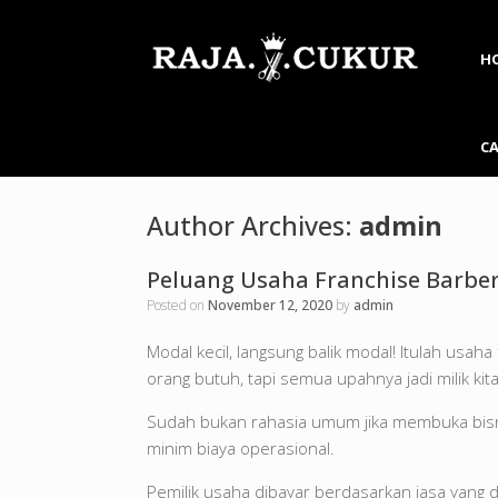
H
C
Author Archives:
admin
Peluang Usaha Franchise Barber
Posted on
November 12, 2020
by
admin
Modal kecil, langsung balik modal! Itulah usa
orang butuh, tapi semua upahnya jadi milik ki
Sudah bukan rahasia umum jika membuka bisn
minim biaya operasional.
Pemilik usaha dibayar berdasarkan jasa yang di