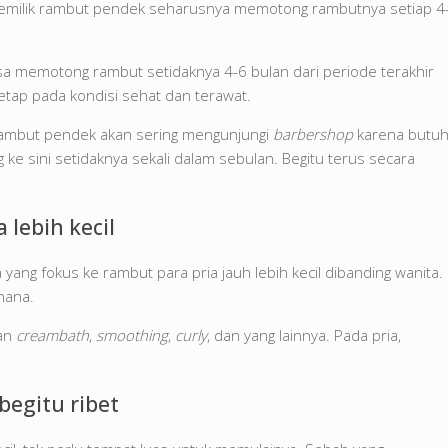
pemilik rambut pendek seharusnya memotong rambutnya setiap 4
a memotong rambut setidaknya 4-6 bulan dari periode terakhir
tetap pada kondisi sehat dan terawat.
i rambut pendek akan sering mengunjungi
barbershop
karena butu
e sini setidaknya sekali dalam sebulan. Begitu terus secara
lebih kecil
ng fokus ke rambut para pria jauh lebih kecil dibanding wanita.
hana.
kan
creambath
,
smoothing
,
curly
, dan yang lainnya. Pada pria,
begitu ribet