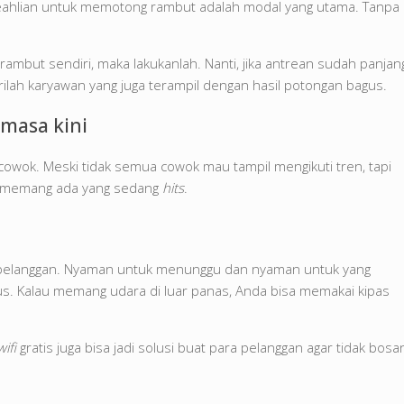
 keahlian untuk memotong rambut adalah modal yang utama. Tanpa
ambut sendiri, maka lakukanlah. Nanti, jika antrean sudah panjan
rilah karyawan yang juga terampil dengan hasil potongan bagus.
masa kini
cowok. Meski tidak semua cowok mau tampil mengikuti tren, tapi
ka memang ada yang sedang
hits
.
 pelanggan. Nyaman untuk menunggu dan nyaman untuk yang
gus. Kalau memang udara di luar panas, Anda bisa memakai kipas
wifi
gratis juga bisa jadi solusi buat para pelanggan agar tidak bosa