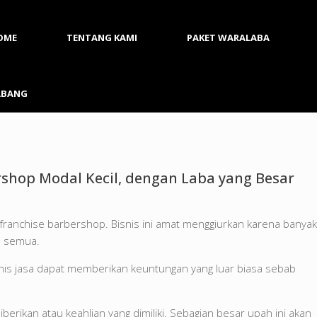
OME
TENTANG KAMI
PAKET WARALABA
ABANG
shop Modal Kecil, dengan Laba yang Besar
ha franchise barbershop. Bisnis ini amat menggiurkan karena banyak
ta semua.
is jasa dapat memberikan keuntungan yang luar biasa sebab
berikan atau keahlian yang dimiliki. Sebagian besar upah ini akan