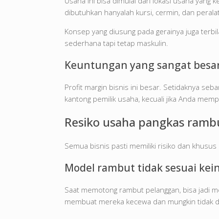
Usaha ini bisa dimulai dari lokasi usaha yang 
dibutuhkan hanyalah kursi, cermin, dan peral
Konsep yang diusung pada gerainya juga terb
sederhana tapi tetap maskulin.
Keuntungan yang sangat besa
Profit margin bisnis ini besar. Setidaknya s
kantong pemilik usaha, kecuali jika Anda mem
Resiko usaha pangkas ramb
Semua bisnis pasti memiliki risiko dan khusus
Model rambut tidak sesuai ke
Saat memotong rambut pelanggan, bisa jadi mer
membuat mereka kecewa dan mungkin tidak da