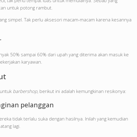
kecil, tak perlu tempat luas untuk memulainya. Sebab yang
atan untuk potong rambut.
ilang simpel. Tak perlu aksesori macam-macam karena kesannya
r
ebanyak 50% sampai 60% dari upah yang diterima akan masuk ke
pekerjakan karyawan.
ut
 untuk
barbershop
, berikut ini adalah kemungkinan resikonya:
inginan pelanggan
eka tidak terlalu suka dengan hasilnya. Inilah yang kemudian
tang lagi.