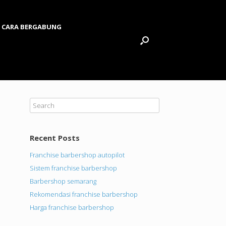
CARA BERGABUNG
Recent Posts
Franchise barbershop autopilot
Sistem franchise barbershop
Barbershop semarang
Rekomendasi franchise barbershop
Harga franchise barbershop